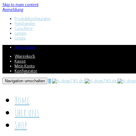
Skip to main content
Anmeldung
Produktkonfigurator
Halsbänder
Geschirre
Leinen
Loops
Anmeldung
Warenkorb
Kasse
Mein Konto
Konfigurator
Navigation umschalten
0
Home
Über uns
Shop